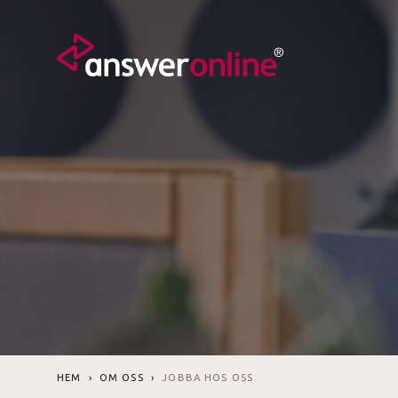
HEM
›
OM OSS
›
JOBBA HOS OSS