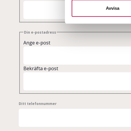
c
k
Avvisa
e
s
v
Din e-postadress
a
Ange e-post
l
Bekräfta e-post
Ditt telefonnummer