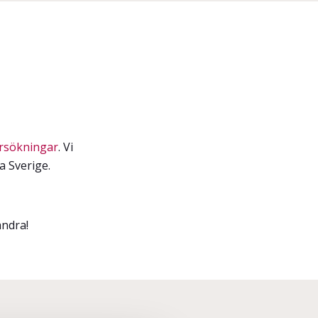
rsökningar
. Vi
a Sverige.
andra!