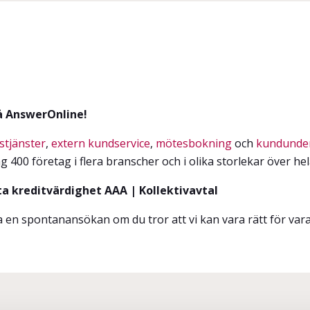
på AnswerOnline!
stjänster
,
extern kundservice
,
mötesbokning
och
kundunde
 400 företag i flera branscher och i olika storlekar över hel
ta kreditvärdighet AAA | Kollektivavtal
na en spontanansökan om du tror att vi kan vara rätt för var