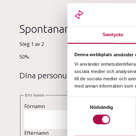
Spontanansökan
Samtycke
Steg
1
av
2
Denna webbplats använder 
50%
Vi använder enhetsidentifierar
sociala medier och analysera 
Dina personuppgifter
till de sociala medier och a
med annan information som du 
Ditt namn
S
Förnamn
Nödvändig
a
m
t
y
Efternamn